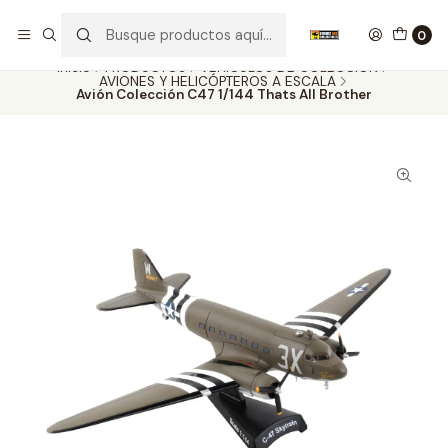
Nuestros carros de colección
Ver más
0
Inicio
PRODUCTOS
VEHÍCULOS DE COLECCIÓN
AVIONES Y HELICÓPTEROS A ESCALA
Avión Colección C47 1/144 Thats All Brother