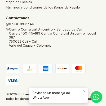
Mapa de Escalas
Términos y condiciones de los Bonos de Regalo
Contáctanos
573007868546
Centro Comercial Unicentro - Santiago de Cali
Carrera 100 #5-169 Centro Comercial Unicentro , Local
367
760032 Cali - Cali
Valle del Cauca - Colombia
Envíanos un mensaje de
2026 Hobbies and Collectibles.
WhatsApp
Todos los derechos reservados.
Desarrollado por Jumpseller
.