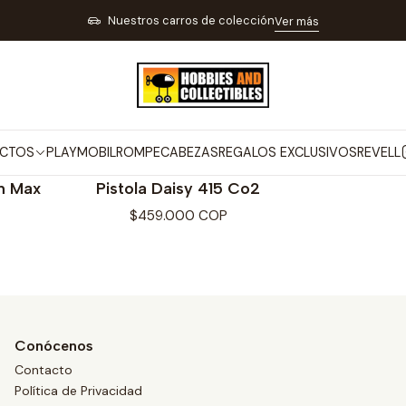
Inicio
MARCAS
DAISY
Nuestros carros de colección
Ver más
DAISY
CTOS
PLAYMOBIL
ROMPECABEZAS
REGALOS EXCLUSIVOS
REVELL
DAISY
on Max
Pistola Daisy 415 Co2
$459.000 COP
Conócenos
Contacto
Política de Privacidad