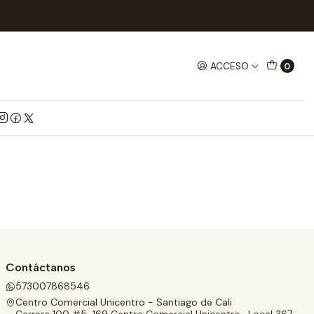
ACCESO
0
Contáctanos
573007868546
Centro Comercial Unicentro - Santiago de Cali
Carrera 100 #5-169 Centro Comercial Unicentro , Local 367