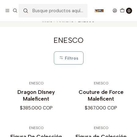
Nuestros carros de colección
Ver más
0
Inicio
MARCAS
ENESCO
ENESCO
Filtros
ENESCO
ENESCO
Dragon DIsney
Couture de Force
Maleficent
Maleficent
$385.000 COP
$367.000 COP
ENESCO
ENESCO
Figura De Colección
Figura de Colección