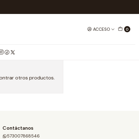
ACCESO
0
contrar otros productos.
Contáctanos
573007868546