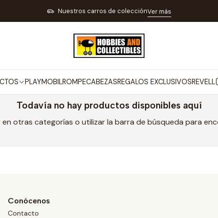
Inicio
MARCAS
FACTORY ENTERTAIMENT
Nuestros carros de colección
Ver más
FACTORY ENTERTAIMENT
CTOS
PLAYMOBIL
ROMPECABEZAS
REGALOS EXCLUSIVOS
REVELL
Todavía no hay productos disponibles aquí
en otras categorías o utilizar la barra de búsqueda para en
Conócenos
Contacto