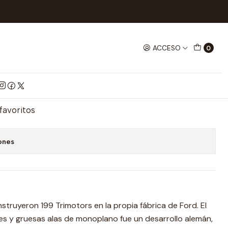
rd Trimotor aprox 1/32
ACCESO
0
aprox 1/32
mprar ahora
Agregar al Carrito
 favoritos
ones
struyeron 199 Trimotors en la propia fábrica de Ford. El
s y gruesas alas de monoplano fue un desarrollo alemán,