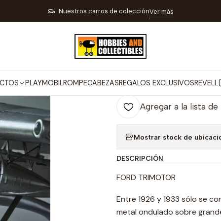
EHÍCULOS DE COLECCIÓN
AVIONES Y HELICÓPTEROS A ESCALA
Fo
Nuestros carros de colección
Ver más
|
Ford Trimotor 
Co
CTOS
PLAYMOBIL
ROMPECABEZAS
REGALOS EXCLUSIVOS
REVELL
Cantidad
Agregar a la lista de
Mostrar stock de ubicaci
DESCRIPCIÓN
FORD TRIMOTOR
Entre 1926 y 1933 sólo se con
metal ondulado sobre grande