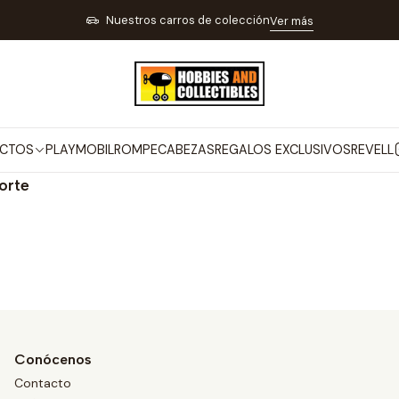
Inicio
MARCAS
FORTE
Nuestros carros de colección
Ver más
FORTE
CTOS
PLAYMOBIL
ROMPECABEZAS
REGALOS EXCLUSIVOS
REVELL
orte
Conócenos
Contacto