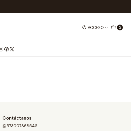
ACCESO
0
Contáctanos
573007868546