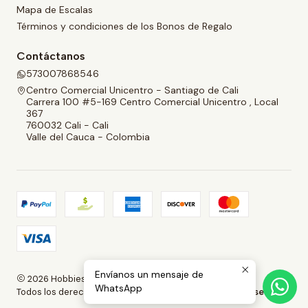
Mapa de Escalas
Términos y condiciones de los Bonos de Regalo
Contáctanos
573007868546
Centro Comercial Unicentro - Santiago de Cali
Carrera 100 #5-169 Centro Comercial Unicentro , Local
367
760032 Cali - Cali
Valle del Cauca - Colombia
Envíanos un mensaje de
2026 Hobbies and Collectibles.
WhatsApp
Todos los derechos reservados.
Desarrollado por Jumpseller
.