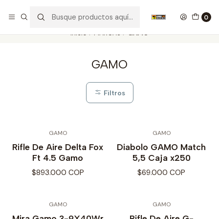
Nuestros carros de colección
Ver más
0
Inicio
MARCAS
GAMO
GAMO
Filtros
GAMO
GAMO
Rifle De Aire Delta Fox
Diabolo GAMO Match
Ft 4.5 Gamo
5,5 Caja x250
$893.000 COP
$69.000 COP
GAMO
GAMO
Agotado
Mira Gamo 3-9X40Wr
Rifle De Aire G-