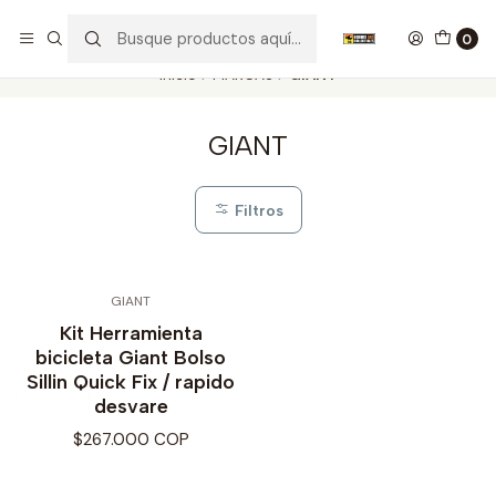
Nuestros carros de colección
Ver más
0
Inicio
MARCAS
GIANT
GIANT
Filtros
GIANT
Kit Herramienta
bicicleta Giant Bolso
Sillin Quick Fix / rapido
desvare
$267.000 COP