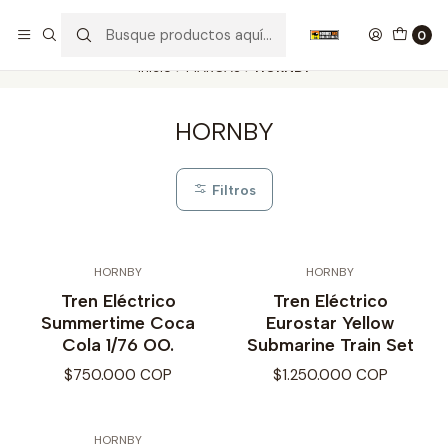
Nuestros carros de colección
Ver más
0
Inicio
MARCAS
HORNBY
HORNBY
Filtros
HORNBY
HORNBY
Tren Eléctrico
Tren Eléctrico
Summertime Coca
Eurostar Yellow
Cola 1/76 OO.
Submarine Train Set
$750.000 COP
$1.250.000 COP
HORNBY