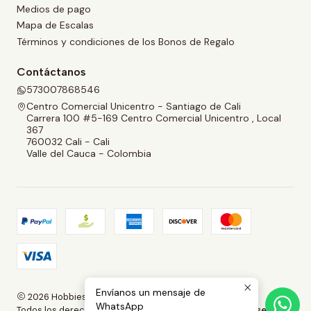
Medios de pago
Mapa de Escalas
Términos y condiciones de los Bonos de Regalo
Contáctanos
573007868546
Centro Comercial Unicentro - Santiago de Cali
Carrera 100 #5-169 Centro Comercial Unicentro , Local
367
760032 Cali - Cali
Valle del Cauca - Colombia
Envíanos un mensaje de
2026 Hobbies and Collectibles.
WhatsApp
Todos los derechos reservados.
Desarrollado por Jumpseller
.