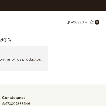
ACCESO
0
contrar otros productos.
Contáctanos
573007868546