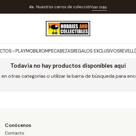
Inicio
MARCAS
INFLIGHT
Nuestros carros de colección
Ver más
INFLIGHT
CTOS
PLAYMOBIL
ROMPECABEZAS
REGALOS EXCLUSIVOS
REVELL
Todavía no hay productos disponibles aquí
en otras categorías o utilizar la barra de búsqueda para en
Conócenos
Contacto