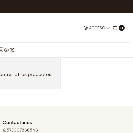
ACCESO
0
contrar otros productos.
Contáctanos
573007868546