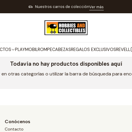
Inicio
MARCAS
LEAP HIGH POINT
Nuestros carros de colección
Ver más
LEAP HIGH POINT
CTOS
PLAYMOBIL
ROMPECABEZAS
REGALOS EXCLUSIVOS
REVELL
Todavía no hay productos disponibles aquí
en otras categorías o utilizar la barra de búsqueda para en
Conócenos
Contacto