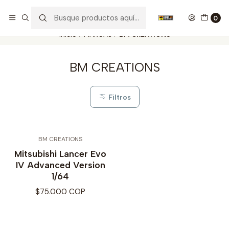
Nuestros carros de colección
Ver más
0
Inicio
MARCAS
BM CREATIONS
BM CREATIONS
Filtros
BM CREATIONS
Mitsubishi Lancer Evo
IV Advanced Version
1/64
$75.000 COP