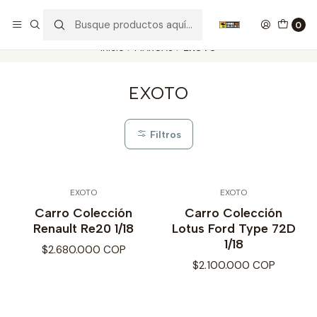
Nuestros carros de colección
Ver más
0
Inicio
MARCAS
EXOTO
EXOTO
Filtros
EXOTO
EXOTO
Carro Colección
Carro Colección
Renault Re20 1/18
Lotus Ford Type 72D
1/18
$2.680.000 COP
$2.100.000 COP