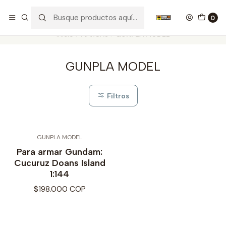
Nuestros carros de colección
Ver más
0
Inicio
MARCAS
GUNPLA MODEL
GUNPLA MODEL
Filtros
GUNPLA MODEL
Para armar Gundam:
Cucuruz Doans Island
1:144
$198.000 COP