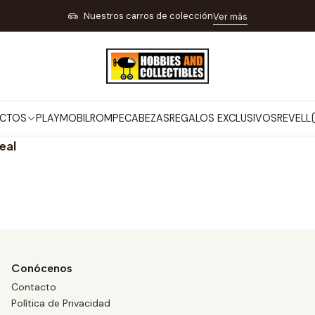
Inicio
MARCAS
PINEAL
Nuestros carros de colección
Ver más
PINEAL
CTOS
PLAYMOBIL
ROMPECABEZAS
REGALOS EXCLUSIVOS
REVELL
eal
Conócenos
Contacto
Política de Privacidad