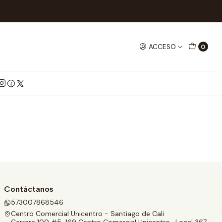
ACCESO
0
Contáctanos
573007868546
Centro Comercial Unicentro - Santiago de Cali
Carrera 100 #5-169 Centro Comercial Unicentro , Local 367