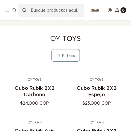
Nuestros carros de colección
Ver más
0
Inicio
MARCAS
QY TOYS
QY TOYS
Filtros
QY TOYS
QY TOYS
Cubo Rubik 2X2
Cubo Rubik 2X2
Carbono
Espejo
$24.000 COP
$25.000 COP
QY TOYS
QY TOYS
Cubo Rubik Axis
Cubo Rubik 3X3