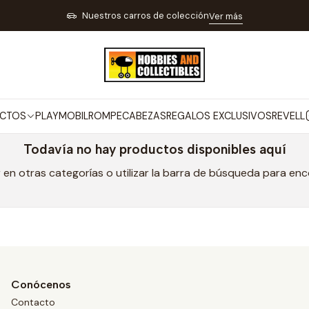
Inicio
MARCAS
RICKO
Nuestros carros de colección
Ver más
RICKO
CTOS
PLAYMOBIL
ROMPECABEZAS
REGALOS EXCLUSIVOS
REVELL
Todavía no hay productos disponibles aquí
en otras categorías o utilizar la barra de búsqueda para en
Conócenos
Contacto