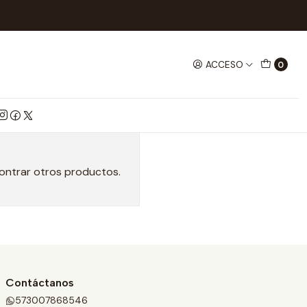
ACCESO
0
contrar otros productos.
Contáctanos
573007868546