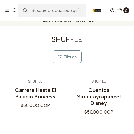
Nuestros carros de colección
Ver más
0
Inicio
MARCAS
SHUFFLE
SHUFFLE
Filtros
SHUFFLE
SHUFFLE
Carrera Hasta El
Cuentos
Palacio Princess
Sirenitayrapuncel
Disney
$59.000 COP
$56.000 COP