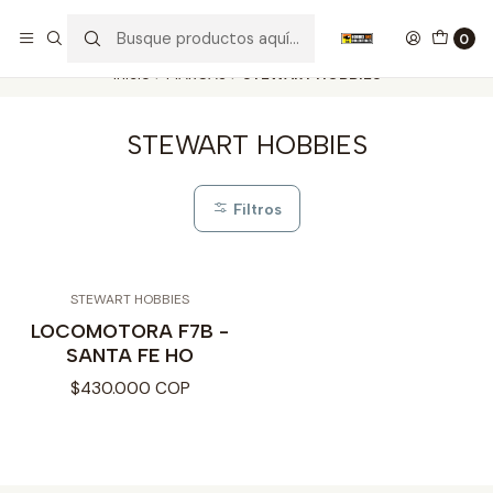
Nuestros carros de colección
Ver más
0
Inicio
MARCAS
STEWART HOBBIES
STEWART HOBBIES
Filtros
STEWART HOBBIES
LOCOMOTORA F7B -
SANTA FE HO
$430.000 COP