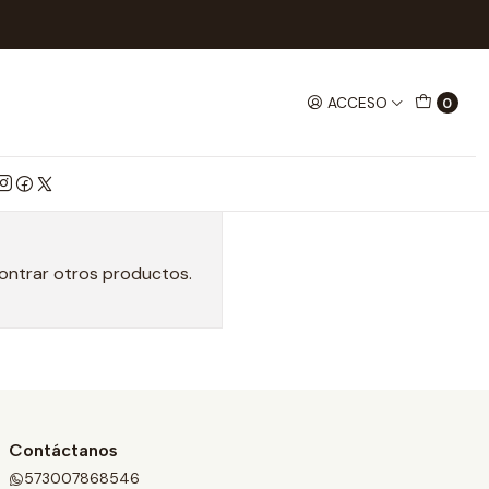
ACCESO
0
contrar otros productos.
Contáctanos
573007868546