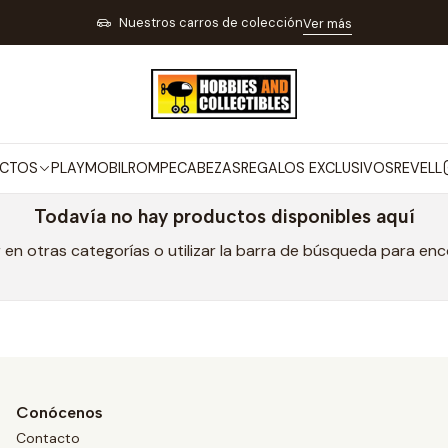
Inicio
MARCAS
MENG
Nuestros carros de colección
Ver más
MENG
CTOS
PLAYMOBIL
ROMPECABEZAS
REGALOS EXCLUSIVOS
REVELL
Todavía no hay productos disponibles aquí
en otras categorías o utilizar la barra de búsqueda para en
Conócenos
Contacto