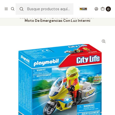
Nuestros carros de colección
Ver más
0
Inicio
MARCAS
PLAYMOBIL
CITY ACTION
Moto De Emergencias Con Luz Intermi