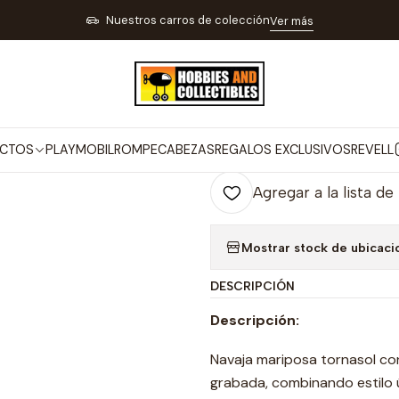
Inicio
Navaja Mariposa Tornasol
Nuestros carros de colección
Ver más
|
Navaja Maripo
Co
CTOS
PLAYMOBIL
ROMPECABEZAS
REGALOS EXCLUSIVOS
REVELL
Cantidad
Agregar a la lista de
Mostrar stock de ubicaci
DESCRIPCIÓN
Descripción:
Navaja mariposa tornasol c
grabada, combinando estilo ú