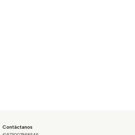
Contáctanos
573007868546