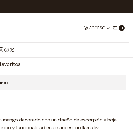
ACCESO
0
sa Tornasol
mprar ahora
Agregar al Carrito
 favoritos
ones
on mango decorado con un diseño de escorpión y hoja
nico y funcionalidad en un accesorio llamativo.