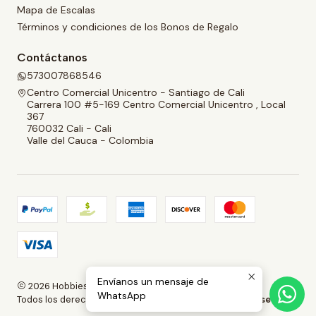
Mapa de Escalas
Términos y condiciones de los Bonos de Regalo
Contáctanos
573007868546
Centro Comercial Unicentro - Santiago de Cali
Carrera 100 #5-169 Centro Comercial Unicentro , Local
367
760032 Cali - Cali
Valle del Cauca - Colombia
Envíanos un mensaje de
2026 Hobbies and Collectibles.
WhatsApp
Todos los derechos reservados.
Desarrollado por Jumpseller
.