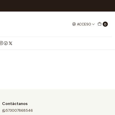
ACCESO
0
Contáctanos
573007868546