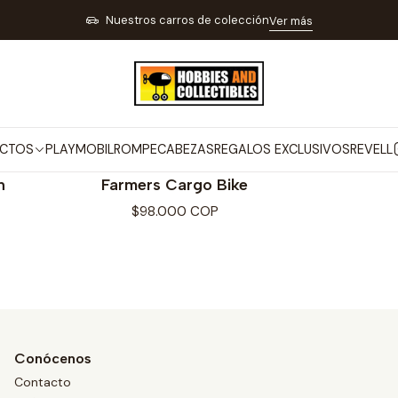
Inicio
MARCAS
PLAYMOBIL
COUNTRY
Nuestros carros de colección
Ver más
COUNTRY
CTOS
PLAYMOBIL
ROMPECABEZAS
REGALOS EXCLUSIVOS
REVELL
PLAYMOBIL
n
Farmers Cargo Bike
$98.000 COP
Conócenos
Contacto