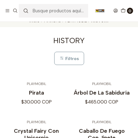
Nuestros carros de colección
Ver más
0
Inicio
MARCAS
PLAYMOBIL
HISTORY
HISTORY
Filtros
PLAYMOBIL
PLAYMOBIL
Pirata
Árbol De La Sabiduría
$30.000 COP
$465.000 COP
PLAYMOBIL
PLAYMOBIL
Crystal Fairy Con
Caballo De Fuego
Unicornio
Con Jinete