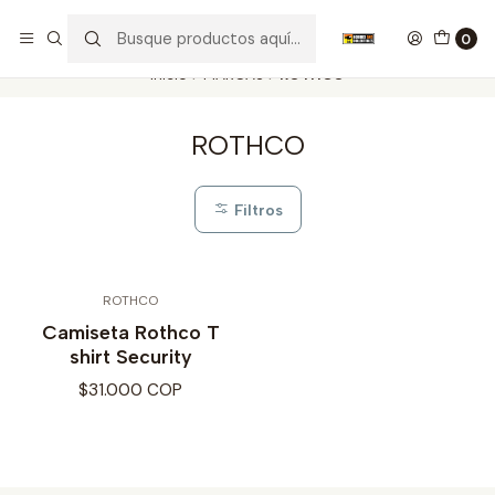
Nuestros carros de colección
Ver más
0
Inicio
MARCAS
ROTHCO
ROTHCO
Filtros
ROTHCO
Camiseta Rothco T
shirt Security
$31.000 COP