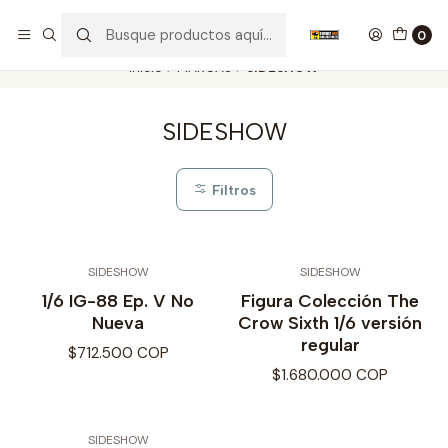
Nuestros carros de colección
Ver más
0
Inicio
MARCAS
SIDESHOW
SIDESHOW
Filtros
SIDESHOW
SIDESHOW
1/6 IG-88 Ep. V No
Figura Colección The
Nueva
Crow Sixth 1/6 versión
regular
$712.500 COP
$1.680.000 COP
SIDESHOW