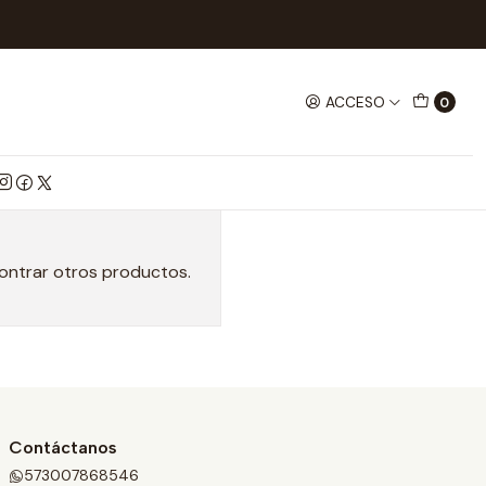
ACCESO
0
contrar otros productos.
Contáctanos
573007868546