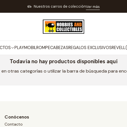
Inicio
MARCAS
SWAT
Nuestros carros de colección
Ver más
SWAT
CTOS
PLAYMOBIL
ROMPECABEZAS
REGALOS EXCLUSIVOS
REVELL
Todavía no hay productos disponibles aquí
en otras categorías o utilizar la barra de búsqueda para en
Conócenos
Contacto