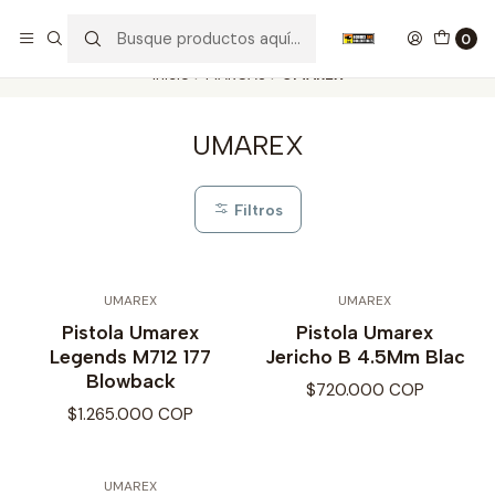
Nuestros carros de colección
Ver más
0
Inicio
MARCAS
UMAREX
UMAREX
Filtros
UMAREX
UMAREX
Pistola Umarex
Pistola Umarex
Legends M712 177
Jericho B 4.5Mm Blac
Blowback
$720.000 COP
$1.265.000 COP
UMAREX