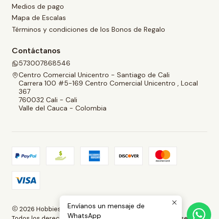
Medios de pago
Mapa de Escalas
Términos y condiciones de los Bonos de Regalo
Contáctanos
573007868546
Centro Comercial Unicentro - Santiago de Cali
Carrera 100 #5-169 Centro Comercial Unicentro , Local
367
760032 Cali - Cali
Valle del Cauca - Colombia
Envíanos un mensaje de
2026 Hobbies and Collectibles.
WhatsApp
Todos los derechos reservados.
Desarrollado por Jumpseller
.