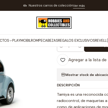
NTROL PISTAS Y TRENES ELÉCTRICOS
CARROS A CONTROL REMOTO
Nuestros carros de colección
Ver más
|
Vehículo Cont
Beetle 1/10
CTOS
PLAYMOBIL
ROMPECABEZAS
REGALOS EXCLUSIVOS
REVELL
Co
Cantidad
Agregar a la lista de
Mostrar stock de ubicaci
DESCRIPCIÓN
Tamiya es una reconocida co
radiocontrol, de maquetas a 
como de aplicaciones de mon