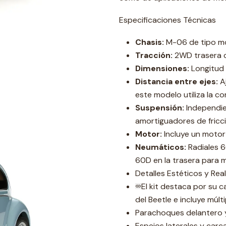
Especificaciones Técnicas
Chasis:
M-06 de tipo mo
Tracción:
2WD trasera co
Dimensiones:
Longitud 
Distancia entre ejes:
Aj
este modelo utiliza la c
Suspensión:
Independie
amortiguadores de fricci
Motor:
Incluye un motor
Neumáticos:
Radiales 6
60D en la trasera para m
Detalles Estéticos y Rea
El kit destaca por su 
del Beetle e incluye múl
Parachoques delantero y
Espejos laterales y car