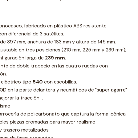
nocasco, fabricado en plástico ABS resistente.
n diferencial de 3 satélites.
de 397 mm, anchura de 163 mm y altura de 145 mm.
ustable en tres posiciones (210 mm, 225 mm y 239 mm);
onfiguración larga de
239 mm
.
nte de doble trapecio en las cuatro ruedas con
ón.
 eléctrico tipo
540
con escobillas.
0D en la parte delantera y neumáticos de "super agarre"
ejorar la tracción .
lismo
carrocería de policarbonato que captura la forma icónica
tiples piezas cromadas para mayor realismo
 trasero metalizados.
casas de faros cromados.