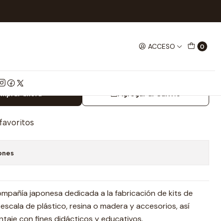
Vehículo Control Remoto Rc Volks Wagen Beetle 1/10
ACCESO
0
rol Remoto Rc Volks Wagen
mprar ahora
Agregar al Carrito
 favoritos
ones
mpañía japonesa dedicada a la fabricación de kits de
escala de plástico, resina o madera y accesorios, así
taje con fines didácticos y educativos.