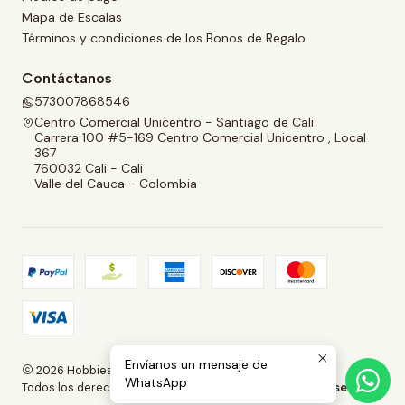
Mapa de Escalas
Términos y condiciones de los Bonos de Regalo
Contáctanos
573007868546
Centro Comercial Unicentro - Santiago de Cali
Carrera 100 #5-169 Centro Comercial Unicentro , Local
367
760032 Cali - Cali
Valle del Cauca - Colombia
Envíanos un mensaje de
2026 Hobbies and Collectibles.
WhatsApp
Todos los derechos reservados.
Desarrollado por Jumpseller
.