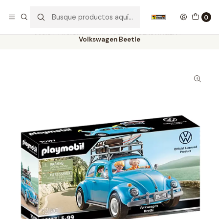
Nuestros carros de colección
Ver más
0
Inicio
MARCAS
PLAYMOBIL
VOLKSWAGEN
Volkswagen Beetle