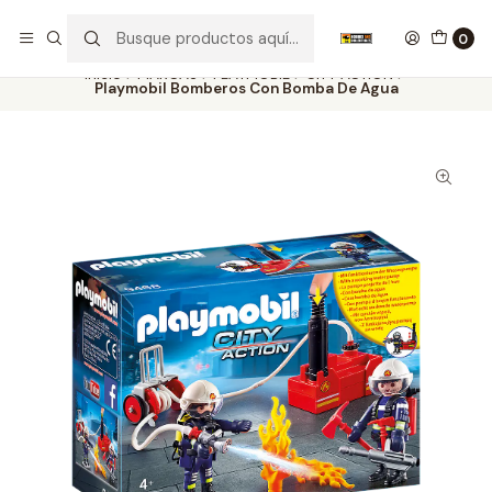
Nuestros carros de colección
Ver más
0
Inicio
MARCAS
PLAYMOBIL
CITY ACTION
Playmobil Bomberos Con Bomba De Agua