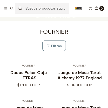
Nuestros carros de colección
Ver más
0
Inicio
MARCAS
FOURNIER
FOURNIER
Filtros
FOURNIER
FOURNIER
Dados Poker Caja
Juego de Mesa Tarot
LETRAS
Alchemy 1977 England
$17.000 COP
$106.000 COP
FOURNIER
FOURNIER
Juego de Mesa
Juego de Mesa Tarot