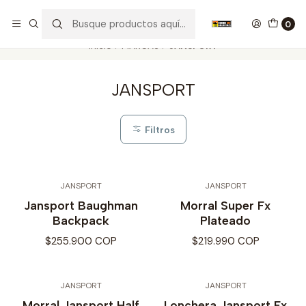
Nuestros carros de colección
Ver más
0
Inicio
MARCAS
JANSPORT
JANSPORT
Filtros
JANSPORT
JANSPORT
Jansport Baughman
Morral Super Fx
Backpack
Plateado
$255.900 COP
$219.990 COP
JANSPORT
JANSPORT
Morral Jansport Half
Lonchera Jansport Fx