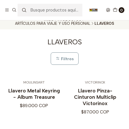
Nuestros carros de colección
Ver más
0
Inicio
PRODUCTOS
ARTÍCULOS PARA VIAJE Y USO PERSONAL
LLAVEROS
LLAVEROS
Filtros
MOULINSART
VICTORINOX
Llavero Metal Keyring
Llavero Pinza-
- Album Treasure
Cinturon Multiclip
Victorinox
$89.000 COP
$87.000 COP