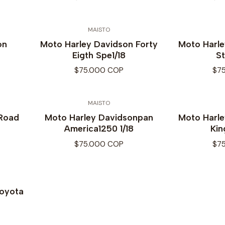
MAISTO
on
Moto Harley Davidson Forty
Moto Harl
Eigth Spe1/18
St
$75.000 COP
$7
MAISTO
 Road
Moto Harley Davidsonpan
Moto Harl
America1250 1/18
Kin
$75.000 COP
$7
Toyota