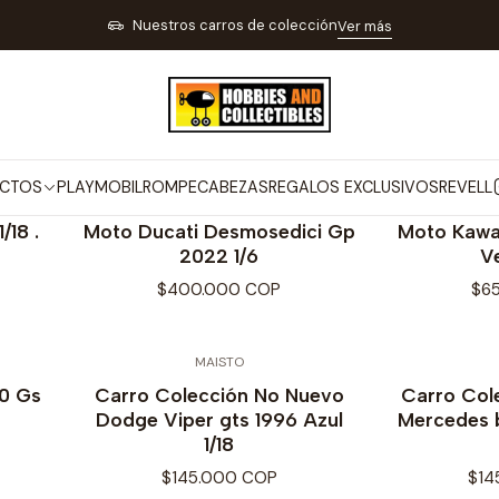
Inicio
MARCAS
MAISTO
Nuestros carros de colección
Ver más
MAISTO
CTOS
PLAYMOBIL
ROMPECABEZAS
REGALOS EXCLUSIVOS
REVELL
MAISTO
18 .
Moto Ducati Desmosedici Gp
Moto Kawas
2022 1/6
Ve
$400.000 COP
$6
MAISTO
00 Gs
Carro Colección No Nuevo
Carro Col
Dodge Viper gts 1996 Azul
Mercedes 
1/18
$145.000 COP
$14