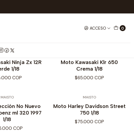
ACCESO
0
MAISTO
MAISTO
aki Ninja Zx 12R
Moto Kawasaki Klr 650
rde 1/18
Crema 1/18
5.000 COP
$65.000 COP
MAISTO
MAISTO
ección No Nuevo
Moto Harley Davidson Street
benz ml 320 1997
750 1/18
1/18
$75.000 COP
5.000 COP