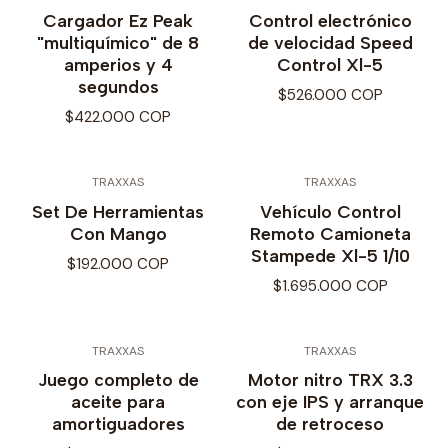
Cargador Ez Peak
Control electrónico
"multiquímico" de 8
de velocidad Speed
amperios y 4
Control Xl-5
segundos
$526.000 COP
$422.000 COP
TRAXXAS
TRAXXAS
Set De Herramientas
Vehículo Control
Con Mango
Remoto Camioneta
Stampede Xl-5 1/10
$192.000 COP
$1.695.000 COP
TRAXXAS
TRAXXAS
Juego completo de
Motor nitro TRX 3.3
aceite para
con eje IPS y arranque
amortiguadores
de retroceso