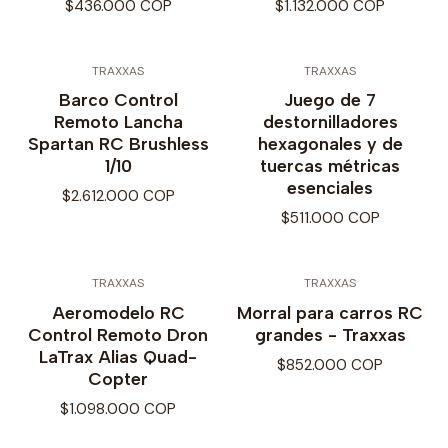
$436.000 COP
$1.132.000 COP
TRAXXAS
TRAXXAS
Barco Control
Juego de 7
Remoto Lancha
destornilladores
Spartan RC Brushless
hexagonales y de
1/10
tuercas métricas
esenciales
$2.612.000 COP
$511.000 COP
TRAXXAS
TRAXXAS
Aeromodelo RC
Morral para carros RC
Control Remoto Dron
grandes - Traxxas
LaTrax Alias Quad-
$852.000 COP
Copter
$1.098.000 COP