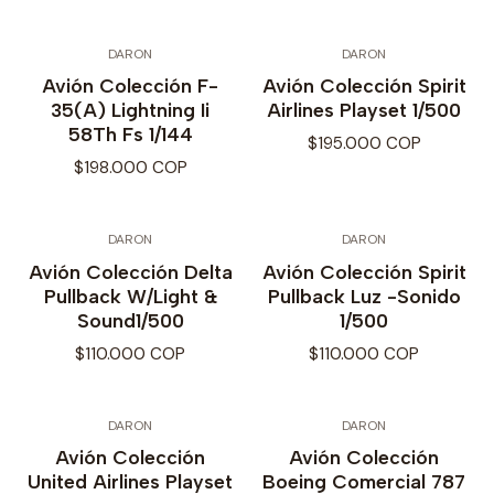
DARON
DARON
Avión Colección F-
Avión Colección Spirit
35(A) Lightning Ii
Airlines Playset 1/500
58Th Fs 1/144
$195.000 COP
$198.000 COP
DARON
DARON
Avión Colección Delta
Avión Colección Spirit
Pullback W/Light &
Pullback Luz -Sonido
Sound1/500
1/500
$110.000 COP
$110.000 COP
DARON
DARON
Avión Colección
Avión Colección
United Airlines Playset
Boeing Comercial 787