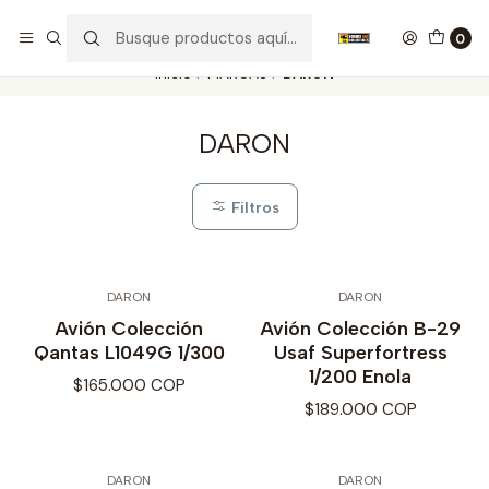
Nuestros carros de colección
Ver más
0
Inicio
MARCAS
DARON
DARON
Filtros
DARON
DARON
Avión Colección
Avión Colección B-29
Qantas L1049G 1/300
Usaf Superfortress
1/200 Enola
$165.000 COP
$189.000 COP
DARON
DARON