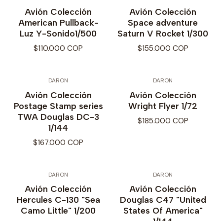
Avión Colección
Avión Colección
American Pullback-
Space adventure
Luz Y-Sonido1/500
Saturn V Rocket 1/300
$110.000 COP
$155.000 COP
DARON
DARON
Avión Colección
Avión Colección
Postage Stamp series
Wright Flyer 1/72
TWA Douglas DC-3
$185.000 COP
1/144
$167.000 COP
DARON
DARON
Avión Colección
Avión Colección
Hercules C-130 "Sea
Douglas C47 "United
Camo Little" 1/200
States Of America"