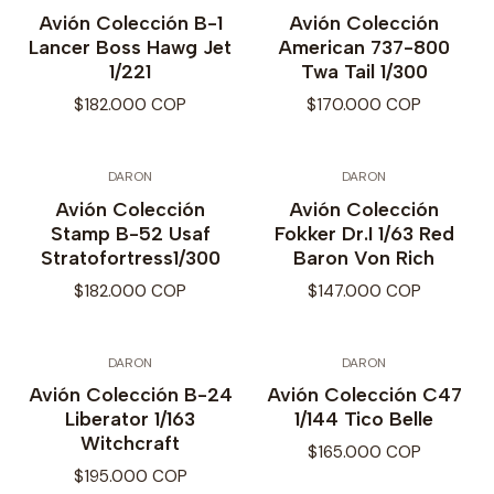
Avión Colección B-1
Avión Colección
Lancer Boss Hawg Jet
American 737-800
1/221
Twa Tail 1/300
$182.000 COP
$170.000 COP
DARON
DARON
Avión Colección
Avión Colección
Stamp B-52 Usaf
Fokker Dr.I 1/63 Red
Stratofortress1/300
Baron Von Rich
$182.000 COP
$147.000 COP
DARON
DARON
Avión Colección B-24
Avión Colección C47
Liberator 1/163
1/144 Tico Belle
Witchcraft
$165.000 COP
$195.000 COP