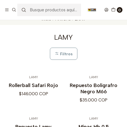
Nuestros carros de colección
Ver más
0
Inicio
MARCAS
LAMY
LAMY
Filtros
LAMY
LAMY
Rollerball Safari Rojo
Repuesto Boligrafro
Negro M66
$146.000 COP
$35.000 COP
LAMY
LAMY
Repuesto Lamy
Minas Hb 0.5