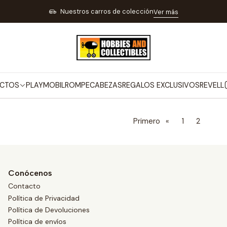
Inicio
MARCAS
MAISTO
Nuestros carros de colección
Ver más
MAISTO
CTOS
PLAYMOBIL
ROMPECABEZAS
REGALOS EXCLUSIVOS
REVELL
Primero
«
1
2
Conócenos
Contacto
Política de Privacidad
Política de Devoluciones
Política de envíos