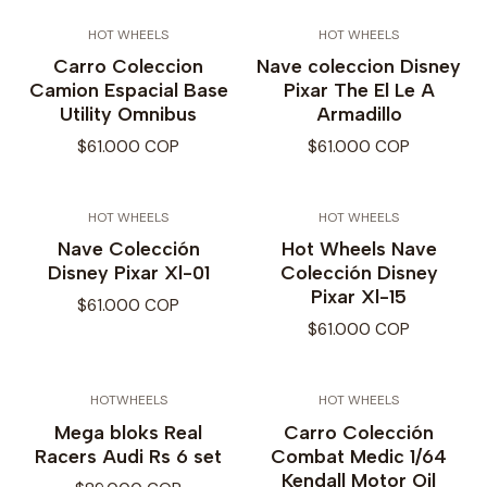
HOT WHEELS
HOT WHEELS
Carro Coleccion
Nave coleccion Disney
Camion Espacial Base
Pixar The El Le A
Utility Omnibus
Armadillo
$61.000 COP
$61.000 COP
HOT WHEELS
HOT WHEELS
Nave Colección
Hot Wheels Nave
Disney Pixar Xl-01
Colección Disney
Pixar Xl-15
$61.000 COP
$61.000 COP
HOTWHEELS
HOT WHEELS
Mega bloks Real
Carro Colección
Racers Audi Rs 6 set
Combat Medic 1/64
Kendall Motor Oil